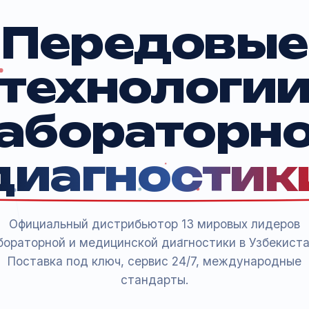
Передов
техноло
лаборато
диагност