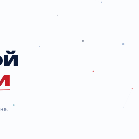
ые
гии
рной
ики