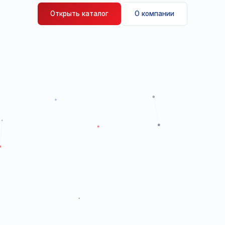
Официальный дистрибьютор 13 мировых
лабораторной и медицинской диагностики в
Поставка под ключ, сервис 24/7, межд
стандарты.
Открыть каталог
О компании