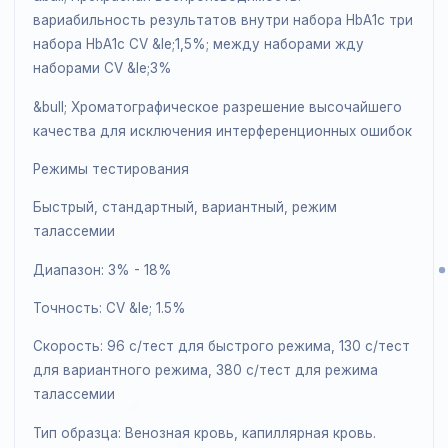
характеристики
Точный и достоверный результат
&bull; Прекрасная воспроизводимость:
вариабильность результатов внутри набора HbA1c т
набора HbA1c CV &le;1,5%; между наборами жду
наборами CV &le;3%
&bull; Хроматографическое разрешение высочайшего
качества для исключения интерференционных ошиб
Режимы тестирования
Быстрый, стандартный, вариантный, режим
талассемии
Диапазон: 3% - 18%
Точность: CV &le; 1.5%