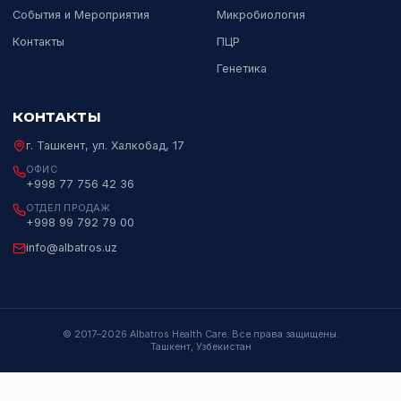
Официальный дистрибьютор мировых
лидеров лабораторной и медицинской
диагностики в Узбекистане с 2017 года.
Пн–Пт 09:00–18:00
НАВИГАЦИЯ
НАПРАВЛЕНИЯ
Каталог
ИХЛА
О компании
Биохимия
Партнёры
Гематология
События и Мероприятия
Микробиология
Контакты
ПЦР
Генетика