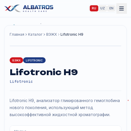
RU
UZ
EN
Главная
Каталог
ВЭЖХ
Lifotronic H9
ВЭЖХ
LIFOTRONIC
Lifotronic H9
Lifotronic
Lifotronic H9, анализатор гликированного гемоглобин
нового поколения, использующий метод
высокоэффективной жидкостной хроматографии.