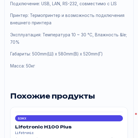
Linux с самодиагностикой для мониторинга и
обнаружения системных ошибок
Наборы реагентов: Eluent A, Eluent B, Eluent B, Eluent C
Eluent C, Hemolysin, Hemolysin, Calibrator, QC Material 
terial (Weight Sensor &plusmn;1%)
Память: 4000 результатов
Подключение: USB, LAN, RS-232, совместимо с LIS
Принтер: Термопринтер и возможность подключени
внешнего принтера
Эксплуатация: Температура 10 ~ 30 °C, Влажность &l
70%
Габариты: 500mm(Ш) x 580mm(В) x 520mm(Г)
Масса: 50кг