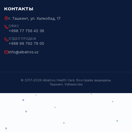
НАВИГАЦИЯ
НАПРАВЛЕНИЯ
Каталог
ИХЛА
О компании
Биохимия
Партнёры
Гематология
События и Мероприятия
Микробиология
Контакты
ПЦР
Генетика
КОНТАКТЫ
г. Ташкент, ул. Халкобад, 17
ОФИС
+998 77 756 42 36
ОТДЕЛ ПРОДАЖ