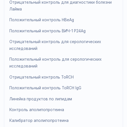
Калибратор цистатина С
Серия калибраторов IgE
Жидкий калибратор иммуноглобулинов
Жидкий контроль СМЖ
Калибратор специфических белков (жидкий)
Контроль специфических белков
Контроль sTfR
Калибратор sTfR
Положительный контроль ксантохромии
Линейка продуктов для анализов на инфекционные
заболевания (серология)