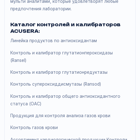
самым обеспечивать беспристрастную, независиму
оценку аналитических характеристик на нескольких
платформах. Ассортимент Acusera включает в себя
широкий спектр аттестованных жидких/
лиофилизированных контролей и контролей с моно/
мульти аналитами, которые удовлетворят любые
предпочтения лаборатории.
Каталог контролей и калибраторов
ACUSERA:
Линейка продуктов по антиоксидантам
Контроль и калибратор глутатионпероксидазы
(Ransel)
Контроль и калибратор глутатионредуктазы