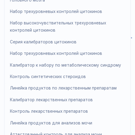
Контроль аполипопротеина
Калибратор аполипопротеина
Прямой калибратор холестерина ЛПВП/ЛПНП (клирен
Контроль липидов
Контроль липопротеина (а)
Серия калибраторов липопротеина (а)
Контроль sLDL
Калибратор sLDL
Линейка специализированных и исследовательских
продуктов
Tрехуровневый контроль молекул адгезии