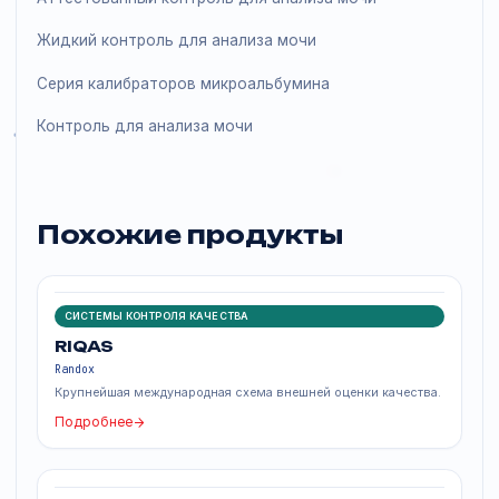
Серия калибраторов молекул адгезии
Антимикробный контроль
Набор трехуровневых контролей для исследований
головного мозга
Набор трехуровневых контролей цитокинов
Набор высокочувствительных трехуровневых
контролей цитокинов
Серия калибраторов цитокинов
Набор трехуровневых контролей цитокинов
Калибратор к набору по метаболическому синдрому
Контроль синтетических стероидов