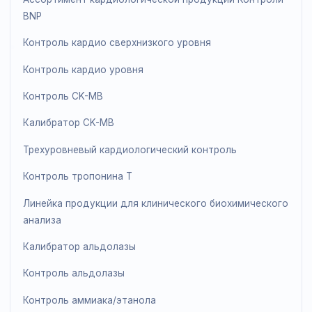
Контроль супероксиддисмутазы (Ransod)
Контроль и калибратор общего антиоксидантного
статуса (ОАС)
Продукция для контроля анализа газов крови
Контроль газов крови
Ассортимент кардиологической продукции Контрол
BNP
Контроль кардио сверхнизкого уровня
Контроль кардио уровня
Контроль CK-MB
Калибратор CK-MB
Трехуровневый кардиологический контроль