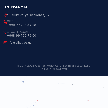
СИСТЕМЫ КОНТРОЛЯ КАЧЕСТВА
Qnostics
Randox
Молекулярные средства контроля на 500+ мишеней.
Подробнее
Официальный дистрибьютор мировых
лидеров лабораторной и медицинской
диагностики в Узбекистане с 2017 года.