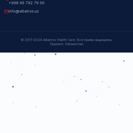
НАВИГАЦИЯ
НАПРАВЛЕНИЯ
Каталог
ИХЛА
О компании
Биохимия
Партнёры
Гематология
События и Мероприятия
Микробиология
Контакты
ПЦР
Генетика
КОНТАКТЫ
г. Ташкент, ул. Халкобад, 17
ОФИС