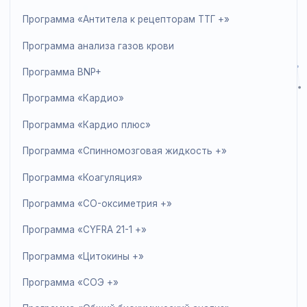
контроля качества необходимо для успешного
прохождения аккредитации и является одним из
требований ISO 15189.
Перечень программ RIQAS:
Программа по аммиаку/этанолу
Программа «Антимюллеров гормон (АМГ) +»
Программа «Антитела к рецепторам ТТГ +»
Программа анализа газов крови
Программа BNP+
Программа «Кардио»
Программа «Кардио плюс»
Программа «Спинномозговая жидкость +»