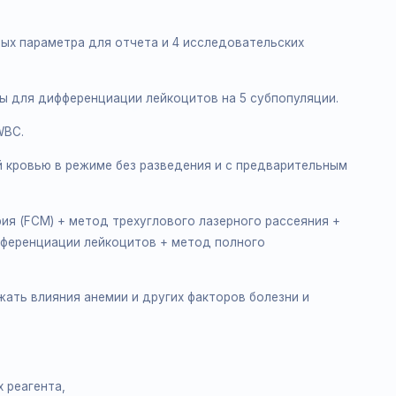
ние и характеристики
ки анализатора Dymind DF50:
деляемых параметра для отчета и 4 исследовательских
рграммы для дифференциации лейкоцитов на 5 субпопуля
л для WBC.
иллярной кровью в режиме без разведения и с предварите
ометрия (FCM) + метод трехуглового лазерного рассеян
ля дифференциации лейкоцитов + метод полного
 PLT.