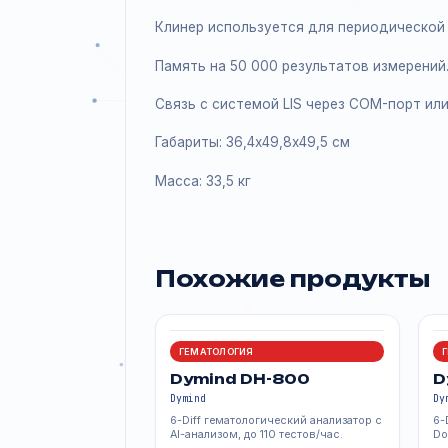
Технология коррекции HCT поможет
обеспечить согласованность
Объем пробы - 20 мкл
Для работы необходимо всего 3 ру
Клинер используется для периодич
Память на 50 000 результатов изм
Связь с системой LIS через COM-по
Габариты: 36,4х49,8х49,5 см
Масса: 33,5 кг