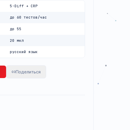
нтер, сенсорный экран с русскоязычным интерфейсом.
5-Diff + CRP
енцировка
до 60 тестов/час
одительность
до 55
 (3-Diff)
20 мкл
образца
русский язык
ейс
росить цену
Поделиться