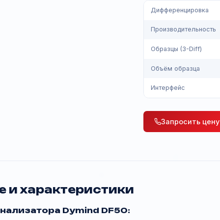
термопри
Диффер
Произв
Образцы
Объём 
Интерф
Зап