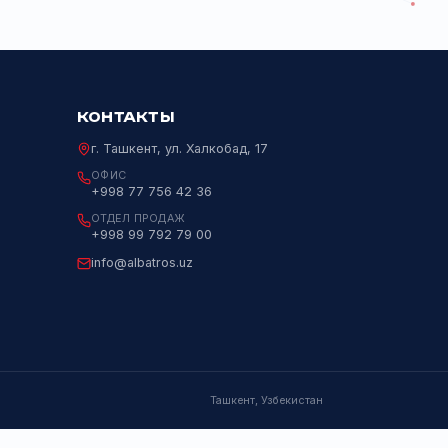
х анализаторов
iluent DIL-C
iluent DIL-R
 (13)
ИЯ
КОНТАКТЫ
г. Ташкент, ул. Халкобад, 17
ОФИС