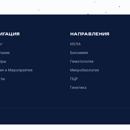
гематологически
Dymind.
Diluent DIL-K
D
Diluent DIL-N
D
Lyse LYK-1
Показать все тесты
НАВИГАЦИЯ
НАПРАВЛЕН
Каталог
ИХЛА