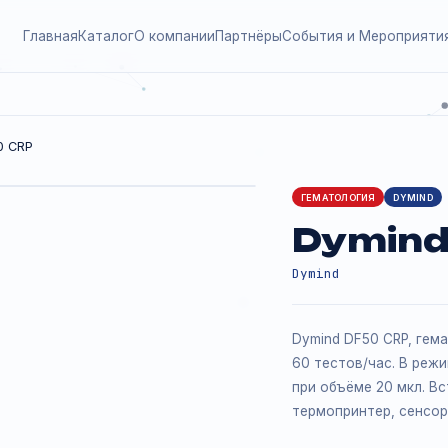
Главная
Каталог
О компании
Партнёры
События и
nd DF50 CRP
ГЕМАТОЛО
Dy
Dymind
Dymind DF
60 тестов
при объё