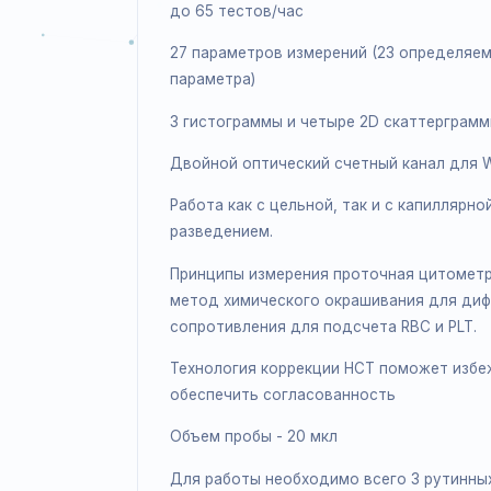
Подробное описа
Основные характеристи
до 65 тестов/час
27 параметров измерений (23 опре
параметра)
3 гистограммы и четыре 2D скатте
Двойной оптический счетный кана
Работа как с цельной, так и с кап
разведением.
Принципы измерения проточная цит
метод химического окрашивания д
сопротивления для подсчета RBC и