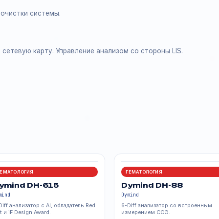
 избежать влияния анемии и других факторов болезни и
тинных реагента,
еской очистки системы.
ерений.
рт или сетевую карту. Управление анализом со стороны L