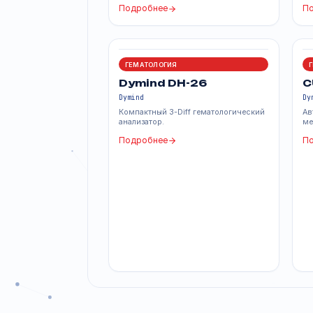
Похожие продук
ГЕМАТОЛОГИЯ
Dymind DH-800
Dymind
6-Diff гематологический анализатор с
AI-анализом, до 110 тестов/час.
Подробнее
ГЕМАТОЛОГИЯ
Dymind DH-26
Dymind
Компактный 3-Diff гематологический
анализатор.
Подробнее