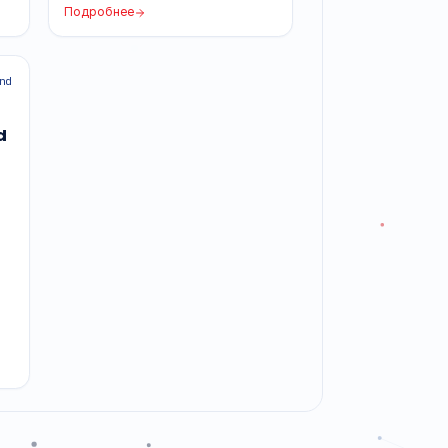
ГЕМАТОЛОГИЯ
88
Dymind DF56 Vet
Dymind
со встроенным
Ветеринарный 6-Diff анализатор для 6
видов животных.
Подробнее
Dymind
для
ии Dymind
ующие и
генты, наборы
рованного