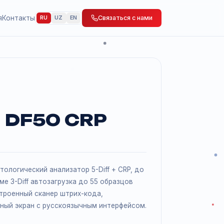
 Мероприятия
Контакты
Связаться с нами
RU
UZ
EN
ГИЯ
DYMIND
mind DF50 CRP
50 CRP, гематологический анализатор 5-Diff + CRP, до
/час. В режиме 3-Diff автозагрузка до 55 образцов
ме 20 мкл. Встроенный сканер штрих-кода,