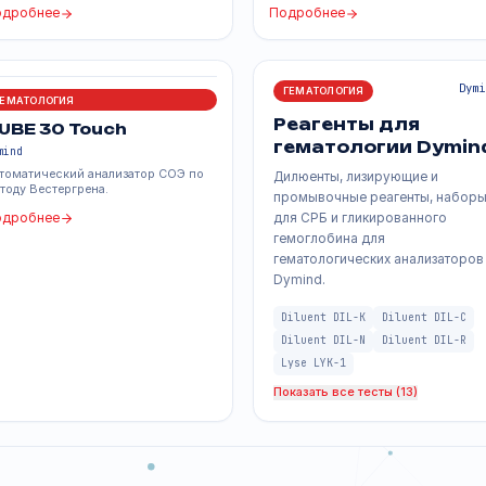
ты
ГЕМАТОЛОГИЯ
ГЕМАТОЛОГИЯ
Dymind DH-615
Dymind DH-
Dymind
Dymind
6-Diff анализатор с AI, обладатель Red
6-Diff анализатор 
Dot и iF Design Award.
измерением СОЭ.
Подробнее
Подробнее
ГЕМАТОЛОГИЯ
ГЕМАТОЛОГИЯ
Реагенты 
CUBE 30 Touch
гематолог
Dymind
Автоматический анализатор СОЭ по
Дилюенты, лизир
методу Вестергрена.
промывочные реа
Подробнее
для СРБ и глики
гемоглобина для