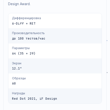
флуоресцентный метод, экран 12.1", память 150 000
записей. Обладатель премий Red Dot Winner 2021 и iF
Design Award.
Дифференцировка
6-Diff + RET
Производительность
до 100 тестов/час
Параметры
64 (35 + 29)
Экран
12.1"
Образцы
60