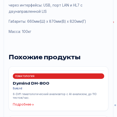
Автоматическое круговое считывание штрих-кода
образца
Память до 150 000 записей
Режимы: CBC, RET, CBC+DIFF, CBC+RET, CBC+DIFF+R
Позволяет сочетать модули в разных комбинациях
и интегрировать анализатор в лабораторию
через интерфейсы: USB, порт LAN и HL7 с
двунаправленной LIS
Габариты: 660мм(Ш) х 870мм(В) х 820мм(Г)
Масса: 100кг