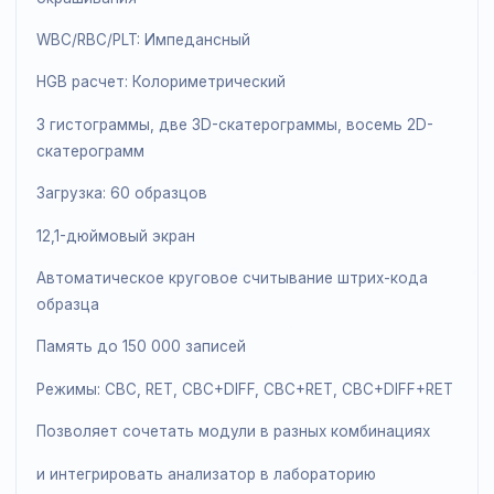
Адаптивное перемешивание для исключения
фрагментации клеток
Основные характеристики:
до 100 тестов/час
CBC/DIFF/RET: Лазерный и флуоресцентного
окрашивания
WBC/RBC/PLT: Импедансный
HGB расчет: Колориметрический
3 гистограммы, две 3D-скатерограммы, восемь 2D-
скатерограмм
Загрузка: 60 образцов
12,1-дюймовый экран