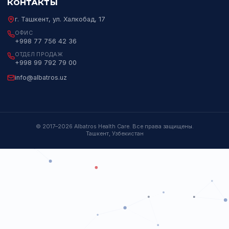
лидеров лабораторной и медицинской
диагностики в Узбекистане с 2017 года.
Пн–Пт 09:00–18:00
НАВИГАЦИЯ
НАПРАВЛЕНИЯ
Каталог
ИХЛА
О компании
Биохимия
Партнёры
Гематология
События и Мероприятия
Микробиология
Контакты
ПЦР
Генетика