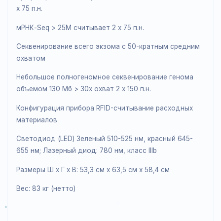
12-40 образцов для профилирования экспрессии
генов.
Применение
Профилирование экспрессии генов > 10M составляет
x 75 п.н.
мРНК-Seq > 25M считывает 2 x 75 п.н.
Секвенирование всего экзома с 50-кратным средни
охватом
Небольшое полногеномное секвенирование генома
объемом 130 Мб > 30x охват 2 x 150 п.н.
Конфигурация прибора RFID-считывание расходных
материалов