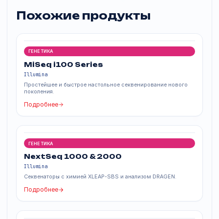
Светодиод (LED) Зеленый 510-525 нм, красный 645-
655 нм; Лазерный диод: 780 нм, класс IIIb
Размеры Ш x Г x В: 53,3 см x 63,5 см x 58,4 см
Вес: 83 кг (нетто)
Похожие продукты
ГЕНЕТИКА
MiSeq i100 Series
Illumina
Простейшее и быстрое настольное секвенирование нового
поколения.
Подробнее