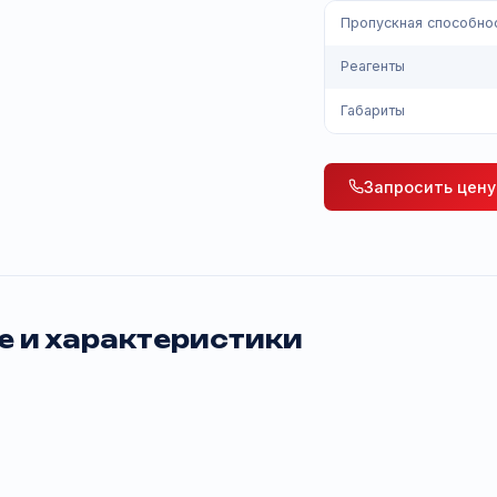
устойчив
Пропуск
Реагент
Габарит
Зап
ние и характеристики