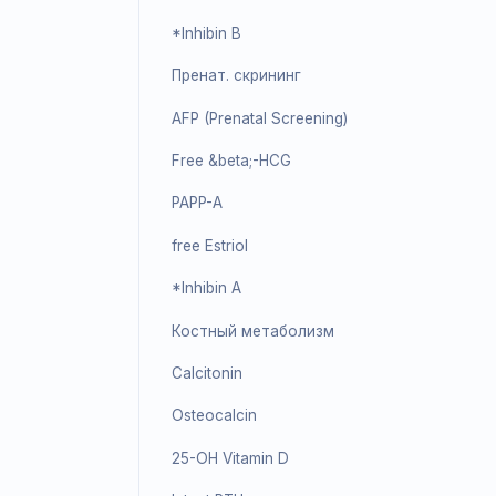
17&alpha;-OH Progesterone
AMH
SHBG
Androstenedione
PlGF
sFlt-1
*Inhibin A
*Inhibin B
Пренат. скрининг
AFP (Prenatal Screening)