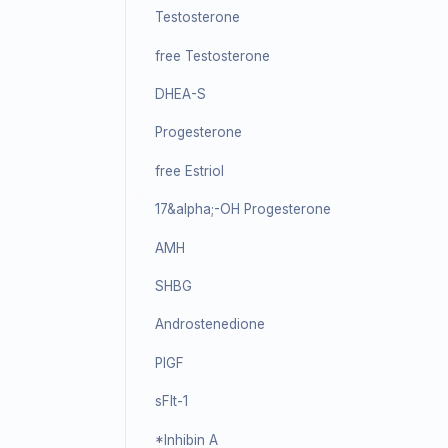
Фертильность
FSH
LH
HCG/&beta;-HCG
PRL (Prolactin)
Estradiol
Testosterone
free Testosterone
DHEA-S
Progesterone
free Estriol