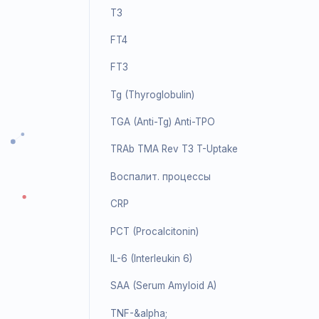
TSH (3rd Generation)
T4
T3
FT4
FT3
Tg (Thyroglobulin)
TGA (Anti-Tg) Anti-TPO
TRAb TMA Rev T3 T-Uptake
Воспалит. процессы
CRP