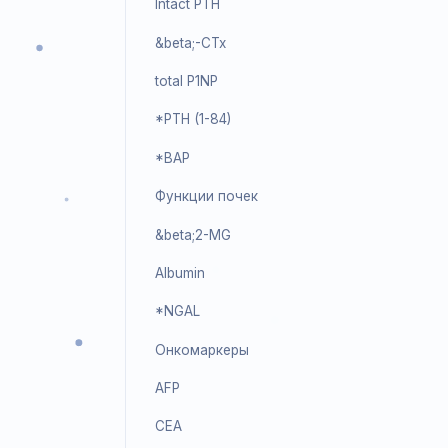
Free &beta;-HCG
PAPP-A
free Estriol
*Inhibin A
Костный метаболизм
Calcitonin
Osteocalcin
25-OH Vitamin D
Intact PTH
&beta;-CTx
total P1NP