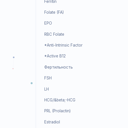
IGF-I
IGFBP-3
Анемия
Vitamin B12
Ferritin
Folate (FA)
EPO
RBC Folate
*Anti-Intrinsic Factor
*Active B12