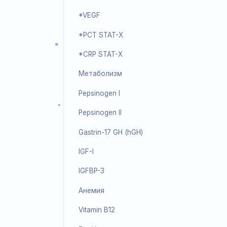
PCT (Procalcitonin)
IL-6 (Interleukin 6)
SAA (Serum Amyloid A)
TNF-&alpha;
*VEGF
*PCT STAT-X
*CRP STAT-X
Метаболизм
Pepsinogen I
Pepsinogen II
Gastrin-17 GH (hGH)