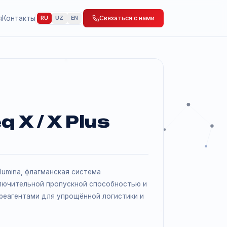
 Мероприятия
Контакты
Связаться с нами
RU
UZ
EN
ILLUMINA
aSeq X / X Plus
 / X Plus от Illumina, флагманская система
ования с исключительной пропускной способностью и
ированными реагентами для упрощённой логистики и