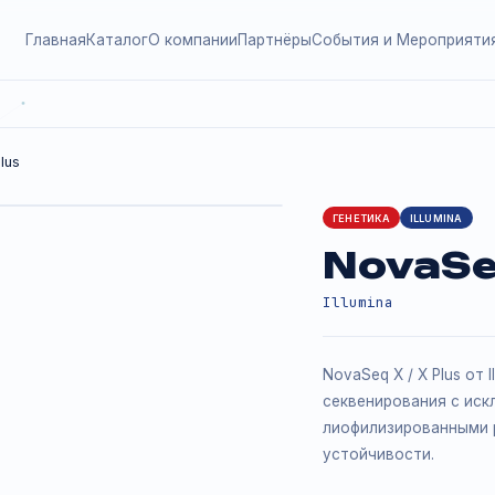
Главная
Каталог
О компании
Партнёры
События и
X / X Plus
ГЕНЕТИКА
Nov
Illumina
NovaSeq X
секвенир
лиофилиз