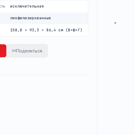
ости.
исключительная
ная способность
лиофилизированные
ы
158,8 × 93,3 × 86,4 см (В×Ш×Г)
ы
росить цену
Поделиться